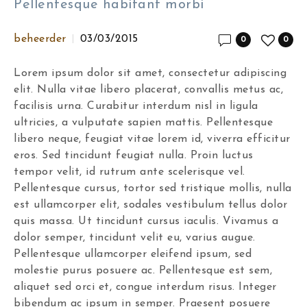
Pellentesque habitant morbi
beheerder
03/03/2015
0
0
Lorem ipsum dolor sit amet, consectetur adipiscing
elit. Nulla vitae libero placerat, convallis metus ac,
facilisis urna. Curabitur interdum nisl in ligula
ultricies, a vulputate sapien mattis. Pellentesque
libero neque, feugiat vitae lorem id, viverra efficitur
eros. Sed tincidunt feugiat nulla. Proin luctus
tempor velit, id rutrum ante scelerisque vel.
Pellentesque cursus, tortor sed tristique mollis, nulla
est ullamcorper elit, sodales vestibulum tellus dolor
quis massa. Ut tincidunt cursus iaculis. Vivamus a
dolor semper, tincidunt velit eu, varius augue.
Pellentesque ullamcorper eleifend ipsum, sed
molestie purus posuere ac. Pellentesque est sem,
aliquet sed orci et, congue interdum risus. Integer
bibendum ac ipsum in semper. Praesent posuere