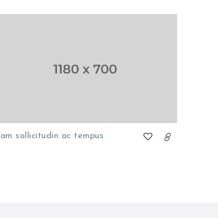
am sollicitudin ac tempus
Sed ma