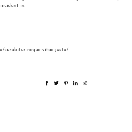
ncidunt in.
io/curabitur-neque-vitae-justo/