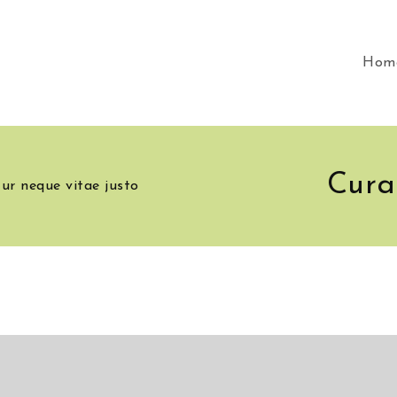
Hom
Cura
ur neque vitae justo