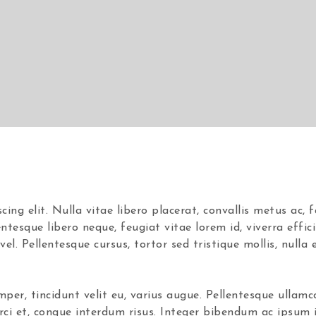
ng elit. Nulla vitae libero placerat, convallis metus ac, fa
entesque libero neque, feugiat vitae lorem id, viverra effic
vel. Pellentesque cursus, tortor sed tristique mollis, nulla
mper, tincidunt velit eu, varius augue. Pellentesque ullam
orci et, congue interdum risus. Integer bibendum ac ipsum