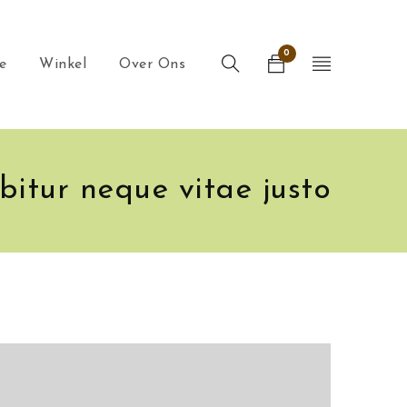
0
e
Winkel
Over Ons
bitur neque vitae justo