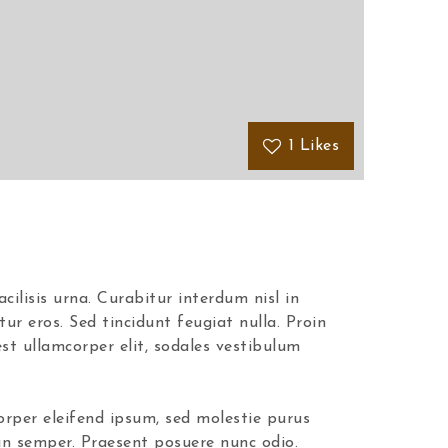
1
Likes
cilisis urna. Curabitur interdum nisl in
itur eros. Sed tincidunt feugiat nulla. Proin
 est ullamcorper elit, sodales vestibulum
corper eleifend ipsum, sed molestie purus
 in semper. Praesent posuere nunc odio.