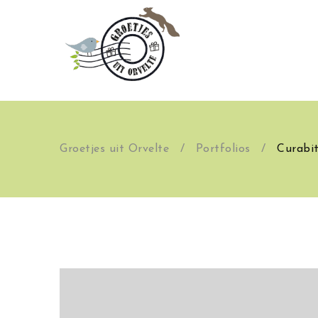
Groetjes uit Orvelte
/
Portfolios
/
Curabit