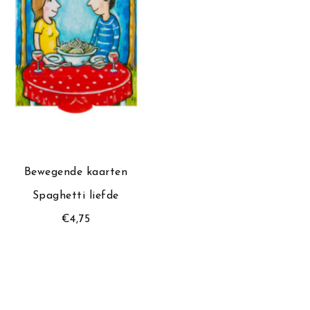
Bewegende kaarten
Bewegende
Spaghetti liefde
Lieveheer
€
4,75
€
4