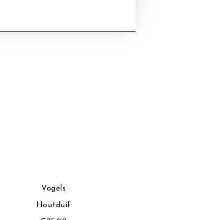
Vogels
Vog
Houtduif
Schole