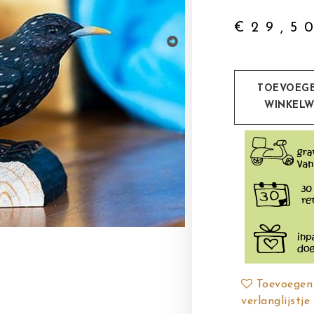
€
29,5
TOEVOEG
WINKEL
Toevoegen
verlanglijstje