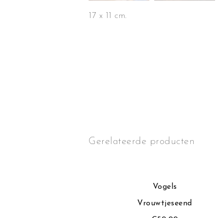
17 x 11 cm.
Gerelateerde producten
gels
Vogels
lekster
Vrouwtjeseend