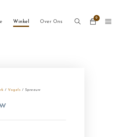
0
e
Winkel
Over Ons
rk
/
Vogels
/ Spreeuw
uw