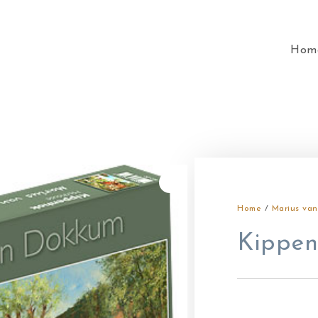
Hom
Home
/
Marius va
Kippen