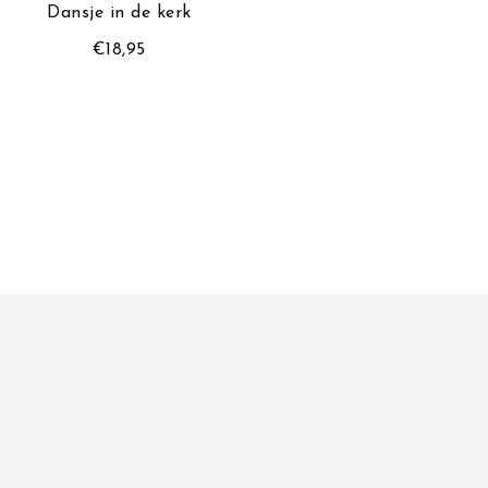
Dansje in de kerk
De aardap
€
18,95
€
18