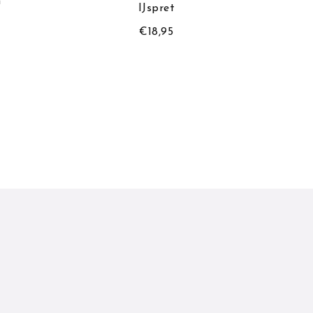
n
IJspret
€
18,95