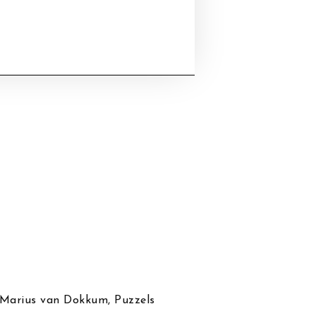
Marius van Dokkum
,
Puzzels
Marius van D