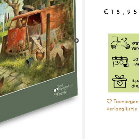
€
18,9
Toevoegen
verlanglijstje