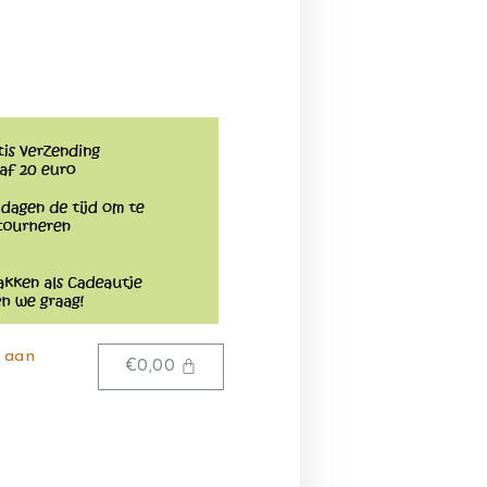
5
 aan
€
0,00