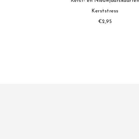
Kerst- en Nieuwjaarskaarte
ppelsteker
Kerststress
18,95
€
2,95