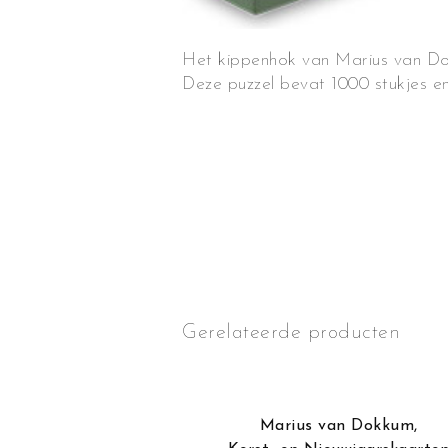
Het kippenhok van Marius van D
Deze puzzel bevat 1000 stukjes en
Gerelateerde producten
Dokkum
,
Puzzels
Marius van Dokkum
,