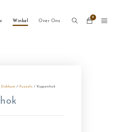
0
e
Winkel
Over Ons
n Dokkum
/
Puzzels
/ Kippenhok
hok