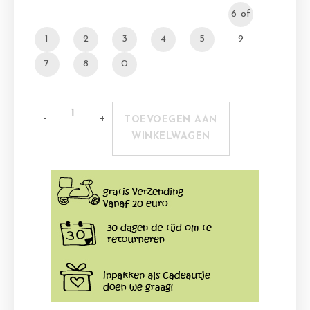
6 of
1
2
3
4
5
9
7
8
0
TOEVOEGEN AAN
WINKELWAGEN