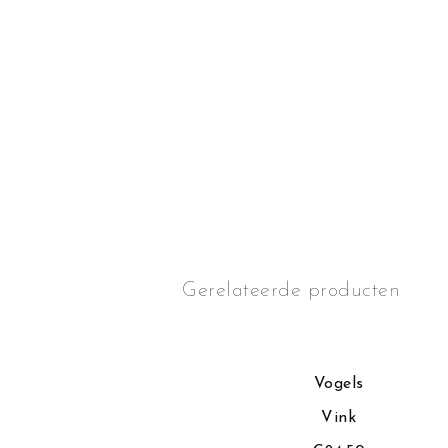
Gerelateerde producten
gels
Vogels
vogel
Vink