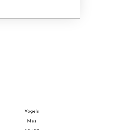
Vogels
Vog
Mus
IJsv