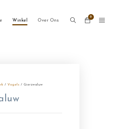
0
e
Winkel
Over Ons
rk
/
Vogels
/ Gierzwaluw
aluw