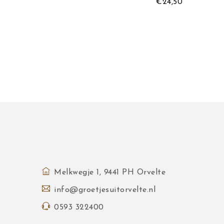
9,50
€
24,50
Melkwegje 1, 9441 PH Orvelte
info@groetjesuitorvelte.nl
0593 322400