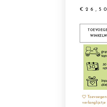
€
26,5
TOEVOEG
WINKEL
Toevoegen
verlanglijstje